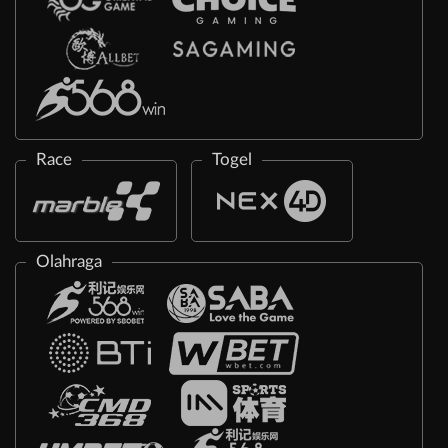
Race
Togel
Olahraga