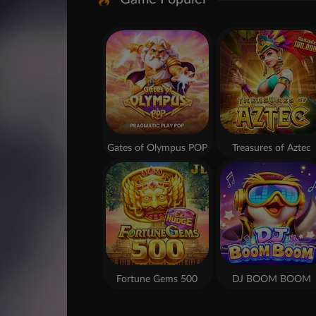
Gates of Olympus POP
Treasures of Aztec
Fortune Gems 500
DJ BOOM BOOM