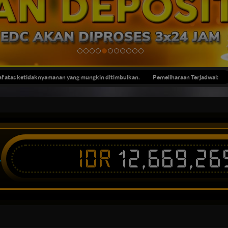
etidaknyamanan yang mungkin ditimbulkan.
Pemeliharaan Terjadwal: MarbleX pada
IDR
12,669,26
Y