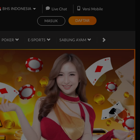
BHS INDONESIA
Live Chat
Versi Mobile
DAFTAR
MASUK
PROMOSI
POKER
E-SPORTS
SABUNG AYAM