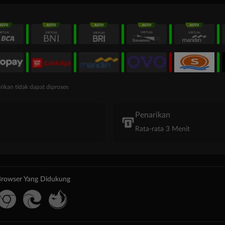
ikan tidak dapat diproses
Penarikan
Rata-rata 3 Menit
rowser Yang Didukung