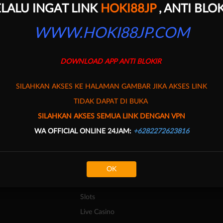
ELALU INGAT LINK
HOKI88JP
, ANTI BLO
WWW.HOKI88JP.COM
DOWNLOAD APP ANTI BLOKIR
ISNAILALTAMONTE SPRING
SILAHKAN AKSES KE HALAMAN GAMBAR JIKA AKSES LINK
l Art At Paris X PARISNAI
TIDAK DAPAT DI BUKA
SILAHKAN AKSES SEMUA LINK DENGAN VPN
yang pernah ada,semua pemain merasakan keuntungan setiap hari nya bermain di hok
WA OFFICIAL ONLINE 24JAM:
+6282272623816
mua pemain bisa merasakan hoki setiap hari nya
Kategori
Du
OK
Hot Games
Slots
Live Casino