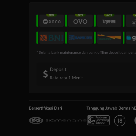
* Selama bank maintenance dan bank offline deposit dan penar
Deposit
Rata-rata 1 Menit
Bersertifikasi Dari
Tanggung Jawab Bermain
B