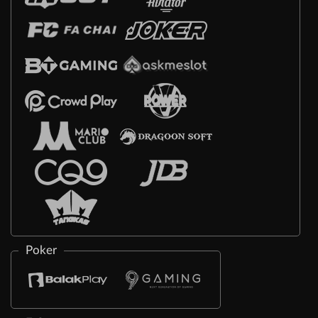
Poker