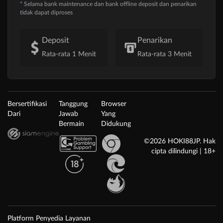
* Selama bank maintenance dan bank offline deposit dan penarikan
tidak dapat diproses
Deposit
Penarikan
Rata-rata 1 Menit
Rata-rata 3 Menit
Bersertifikasi
Tanggung
Browser
Dari
Jawab
Yang
Bermain
Didukung
©2026 HOKI88JP. Hak
cipta dilindungi | 18+
Platform Penyedia Layanan