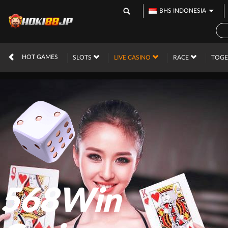
BHS INDONESIA
HOT GAMES
SLOTS
LIVE CASINO
RACE
TOG
568Win