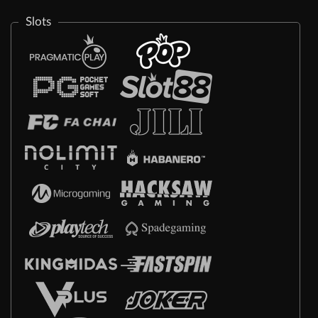
Slots